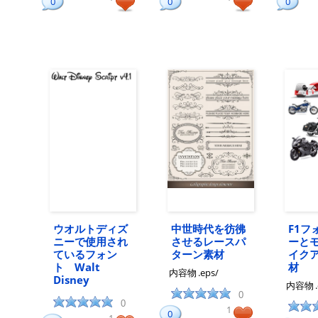
0
0
0
ウオルトディズ
中世時代を彷彿
F1フ
ニーで使用され
させるレースパ
ーと
ているフォン
ターン素材
イク
ト Walt
材
内容物
.eps/
Disney
内容物
0
0
1
0