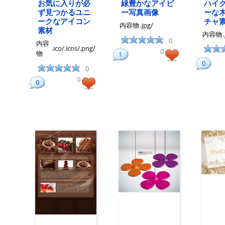
お気に入りが必
緑豊かなアイビ
ハイ
ず見つかるユニ
ー写真画像
ーな
ークなアイコン
チャ
内容物
.jpg/
素材
内容物
0
内容
.ico/.icns/.png/
0
物
1
0
0
0
0