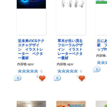
近未来のCGテク
草木が生い茂る
丘にあ
スチャデザイ
フローラルデザ
家 
ン イラストレ
イン イラスト
ップP
ーター ベクタ
レーターベクタ
内容物
ー素材
ー素材
内容物
.eps/
内容物
.eps/
0
0
0
0
1
0
0