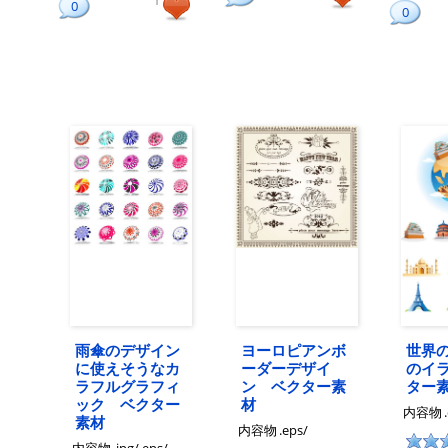
1
0
0
雨傘のデザイン
ヨーロピアンボ
世界
に使えそうなカ
ーダーデザイ
のイ
ラフルグラフィ
ン ベクター素
ター
ック ベクター
材
内容物
素材
内容物
.eps/