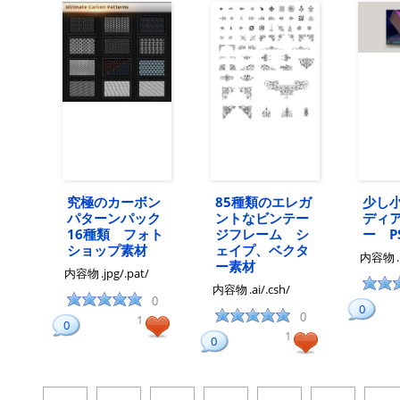
究極のカーボン
85種類のエレガ
少し
パターンパック
ントなビンテー
ディ
16種類 フォト
ジフレーム シ
ー P
ショップ素材
ェイプ、ベクタ
内容物
ー素材
内容物
.jpg/.pat/
内容物
.ai/.csh/
0
0
0
1
0
1
0