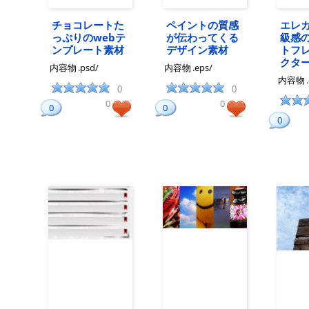
チョコレートた
ペイントの質感
エレ
っぷりのwebテ
が伝わってくる
級感
ンプレート素材
デザイン素材
トフ
クタ
内容物
.psd/
内容物
.eps/
内容物
0
0
0
0
0
0
0