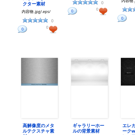
内容物
クター素材
0
0
0
内容物
.jpg/.eps/
0
0
0
0
高解像度のメタ
ギャラリーホー
エレ
ルテクスチャ素
ルの背景素材
ークw