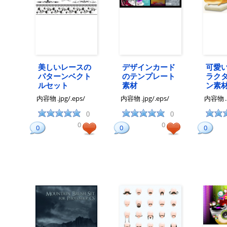
美しいレースの
デザインカード
可愛
パターンベクト
のテンプレート
ラク
ルセット
素材
ン素
内容物
.jpg/.eps/
内容物
.jpg/.eps/
内容物
0
0
0
0
0
0
0