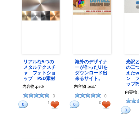
リアルな5つの
海外のデザイナ
光沢
メタルテクスチ
ーが作ったUIを
の二
ャ フォトショ
ダウンロード出
えたw
ップ PSD素材
来るサイト。
ン 
ップP
内容物
.psd/
内容物
.psd/
内容物
0
0
1
0
0
0
0