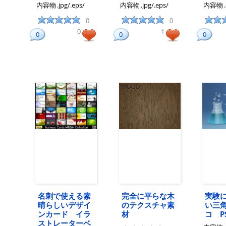
内容物
.jpg/.eps/
内容物
.jpg/.eps/
内容物
0
0
0
1
0
0
0
名刺で使える素
完全に平らな木
実験
晴らしいデザイ
のテクスチャ素
い三
ンカード イラ
材
コ P
ストレーターベ