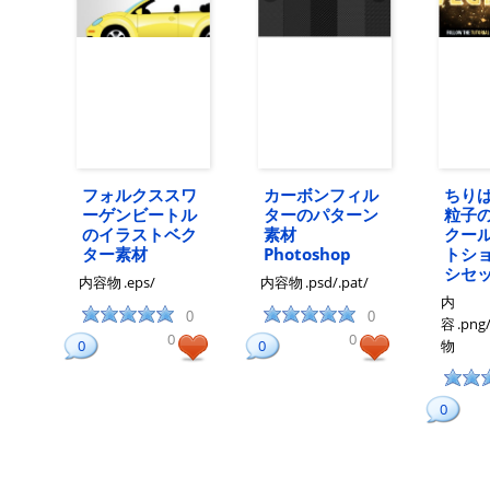
フォルクススワ
カーボンフィル
ちり
ーゲンビートル
ターのパターン
粒子
のイラストベク
素材
クー
ター素材
Photoshop
トシ
シセ
内容物
.eps/
内容物
.psd/.pat/
内
0
0
容
.png/
0
0
0
0
物
0