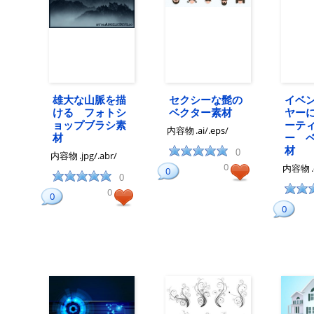
雄大な山脈を描
セクシーな髭の
イベ
ける フォトシ
ベクター素材
ヤー
ョップブラシ素
ーテ
内容物
.ai/.eps/
材
ー 
材
0
内容物
.jpg/.abr/
0
内容物
0
0
0
0
0