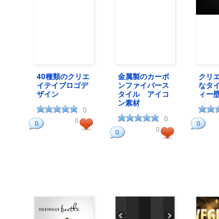
40種類のクリエ
金属製のカーボ
クリ
イテイブロゴデ
ンファイバース
なタ
ザイン
タイル アイコ
ィー
ン素材
0
0
0
0
0
0
0