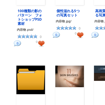
100種類の影の
個性溢れる5つ
高画
パターン フォ
の写真セット
る写
トショップPSD
内容物
.jpg/
内容物
素材
0
内容物
.psd/
0
0
0
0
0
0