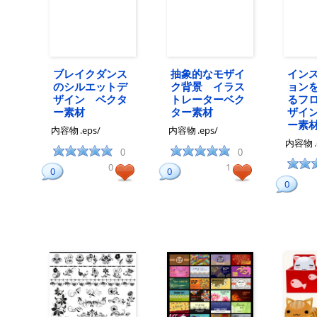
ブレイクダンス
抽象的なモザイ
イン
のシルエットデ
ク背景 イラス
ョン
ザイン ベクタ
トレーターベク
るフ
ー素材
ター素材
ザイ
ー素
内容物
.eps/
内容物
.eps/
内容物
0
0
0
1
0
0
0