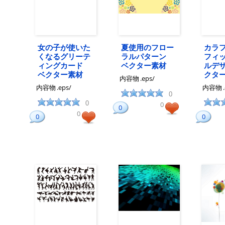
女の子が使いた
夏使用のフロー
カラ
くなるグリーテ
ラルパターン
フィ
ィングカード
ベクター素材
ルデ
ベクター素材
クタ
内容物
.eps/
内容物
.eps/
内容物
0
0
0
0
0
0
0