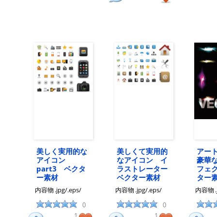
美しく実用的な
美しくて実用的
アー
アイコン
なアイコン イ
豪華
part3 ベクタ
ラストレーター
フェ
ー素材
ベクター素材
ター
内容物
.jpg/.eps/
内容物
.jpg/.eps/
内容物
0
0
1
1