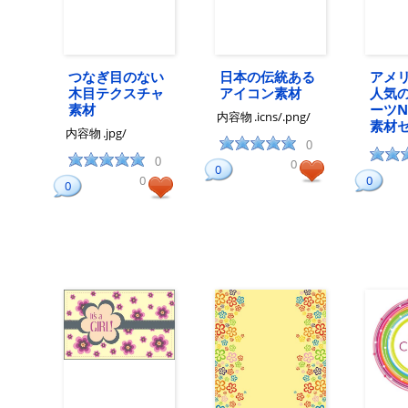
つなぎ目のない
日本の伝統ある
アメ
木目テクスチャ
アイコン素材
人気
素材
ーツN
内容物
.icns/.png/
素材
内容物
.jpg/
0
0
0
0
0
0
0