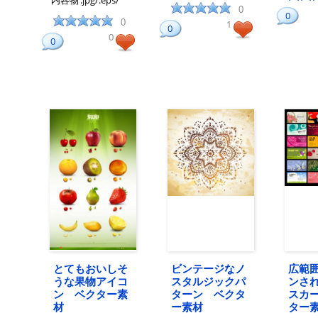
内容物
.jpg/.eps/
0
0
0
1
0
0
0
とてもおいしそ
ビンテージなノ
広範
うな果物アイコ
スタルジックパ
ンさ
ン ベクター素
ターン ベクタ
スカ
材
ー素材
ター