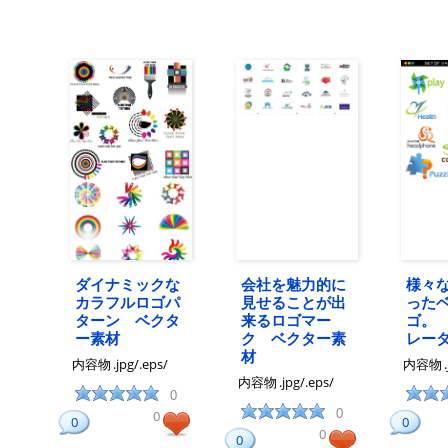
ダイナミックな
会社を魅力的に
様々
カラフルロゴパ
見せることが出
った
ターン ベクタ
来るロゴマー
ゴ。
ー素材
ク ベクター素
レー
材
内容物
.jpg/.eps/
内容物
内容物
.jpg/.eps/
0
0
0
0
0
0
0