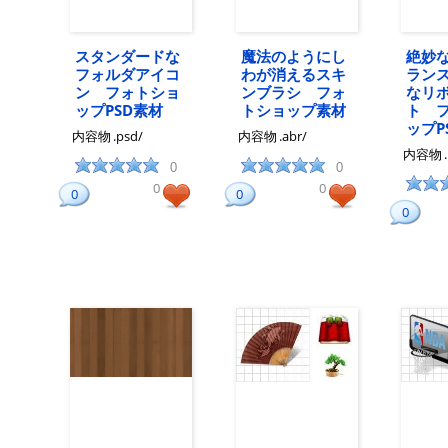
スタンダードな
魔法のようにし
絶妙
フォルダアイコ
わが消えるスキ
ラン
ン フォトショ
ンブラシ フォ
なリ
ップPSD素材
トショップ素材
ト 
ップP
内容物
.psd/
内容物
.abr/
内容物
0
0
0
0
0
0
0