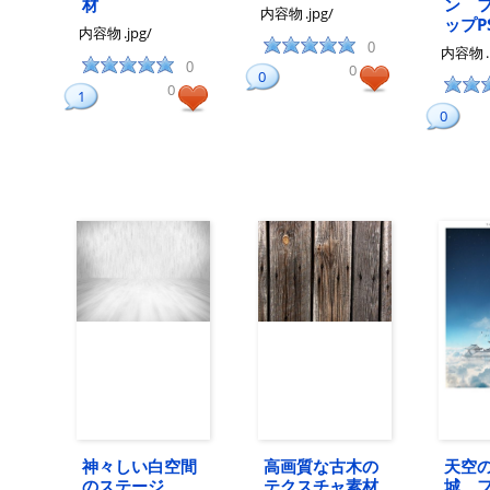
材
ン 
内容物
.jpg/
ップP
内容物
.jpg/
0
内容物
0
0
0
0
1
0
神々しい白空間
高画質な古木の
天空
のステージ
テクスチャ素材
城 