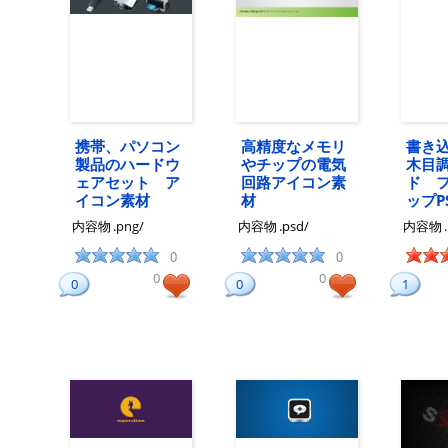
携帯、パソコン
高精度なメモリ
書き
製品のハードウ
やチップの電気
木目
ェアセット ア
回路アイコン素
ド 
イコン素材
材
ップP
内容物
.png/
内容物
.psd/
内容物
0
0
0
0
0
0
1