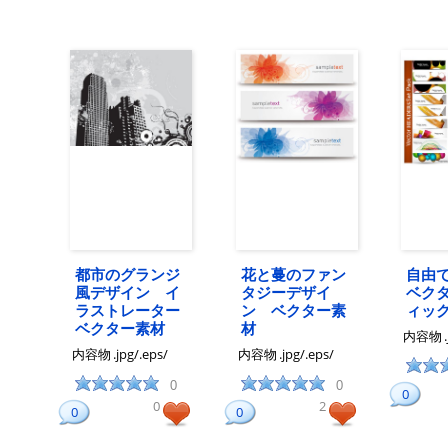
都市のグランジ
花と蔓のファン
自由
風デザイン イ
タジーデザイ
ベク
ラストレーター
ン ベクター素
ィッ
ベクター素材
材
内容物
内容物
.jpg/.eps/
内容物
.jpg/.eps/
0
0
0
0
2
0
0