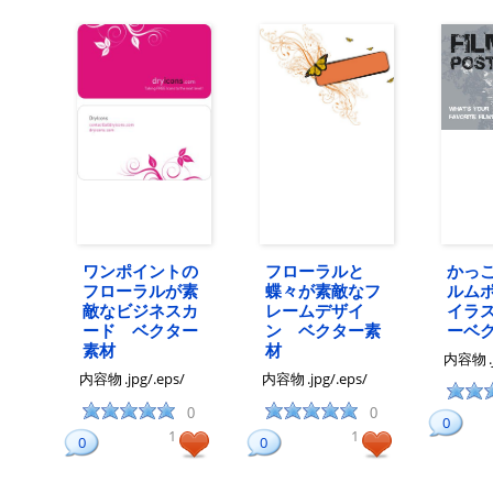
ワンポイントの
フローラルと
かっ
フローラルが素
蝶々が素敵なフ
ルム
敵なビジネスカ
レームデザイ
イラ
ード ベクター
ン ベクター素
ーベ
素材
材
内容物
内容物
.jpg/.eps/
内容物
.jpg/.eps/
0
0
0
1
1
0
0