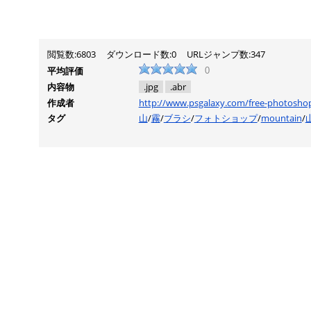
閲覧数:6803
ダウンロード数:0
URLジャンプ数:347
平均評価
0
内容物
.jpg
.abr
作成者
http://www.psgalaxy.com/free-photoshop
タグ
山
/
霧
/
ブラシ
/
フォトショップ
/
mountain
/