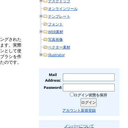
デスクトップ
オンラインツール
テンプレート
フォント
WEB素材
ングされた
写真画像
ます。実際
ベクター素材
ンとして使
Illustrator
ブラシを作
たのです。
Mail
Address:
Password:
ログイン状態を保持
アカウント新規登録
メンバーについて