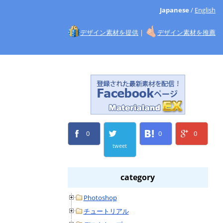
Japanese
/
English
デザイン素材を提供
|
デザイン素材を推薦
0
0
0
tweet
category
Photoshop
チュートリアル