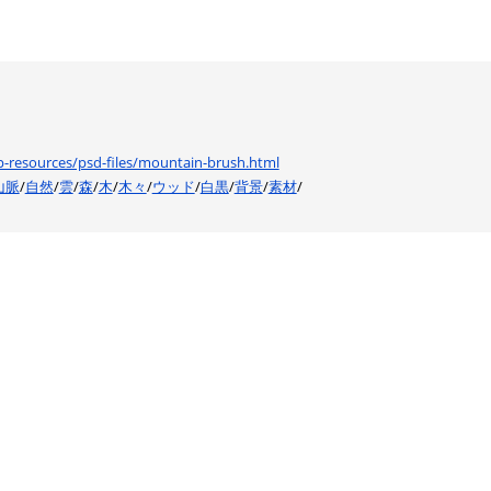
-resources/psd-files/mountain-brush.html
山脈
/
自然
/
雲
/
森
/
木
/
木々
/
ウッド
/
白黒
/
背景
/
素材
/