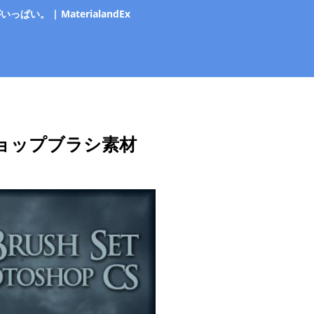
 | MaterialandEx
ョップブラシ素材