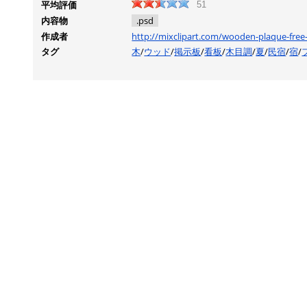
平均評価
51
内容物
.psd
作成者
http://mixclipart.com/wooden-plaque-free
タグ
木
/
ウッド
/
掲示板
/
看板
/
木目調
/
夏
/
民宿
/
宿
/