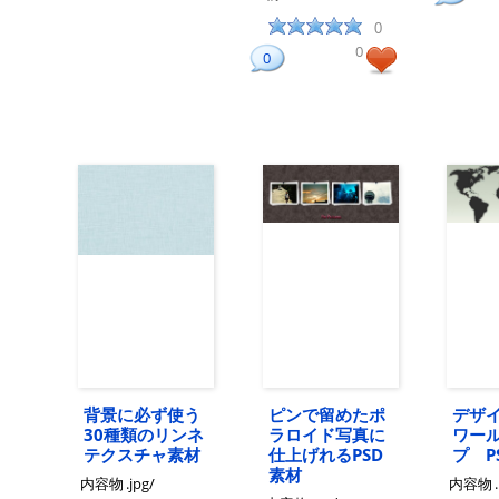
0
0
0
背景に必ず使う
ピンで留めたポ
デザ
30種類のリンネ
ラロイド写真に
ワー
テクスチャ素材
仕上げれるPSD
プ P
素材
内容物
.jpg/
内容物