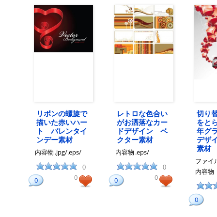
リボンの螺旋で
レトロな色合い
切り
描いた赤いハー
がお洒落なカー
をとら
ト バレンタイ
ドデザイン ベ
年グ
ンデー素材
クター素材
デザ
素材
内容物
.jpg/.eps/
内容物
.eps/
ファイ
0
0
内容物
0
0
0
0
0