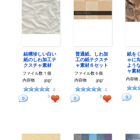
結構珍しい白い
普通紙、しわ加
紙を
紙のしわ加工テ
工の紙テクスチ
ゃに
クスチャ素材
ャ素材６セット
よう
ャ素
ファイル数
1 個
ファイル数
6 個
内容物
内容物
.jpg/
内容物
.jpg/
0
0
0
0
0
0
0