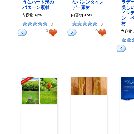
うなハート形の
なバレンタイン
ラデ
パターン素材
デー素材
美し
イン
内容物
.eps/
内容物
.eps/
ン 
材
0
0
0
0
内容物
0
0
0