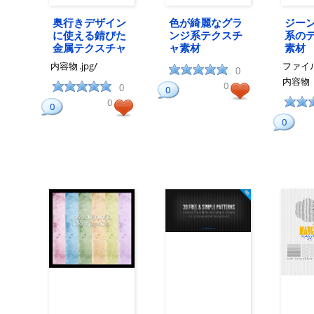
奥行きデザイン
色が綺麗なグラ
ジー
に使える錆びた
ンジ系テクスチ
系の
金属テクスチャ
ャ素材
素材
内容物
.jpg/
ファイ
0
内容物
0
0
0
0
0
0