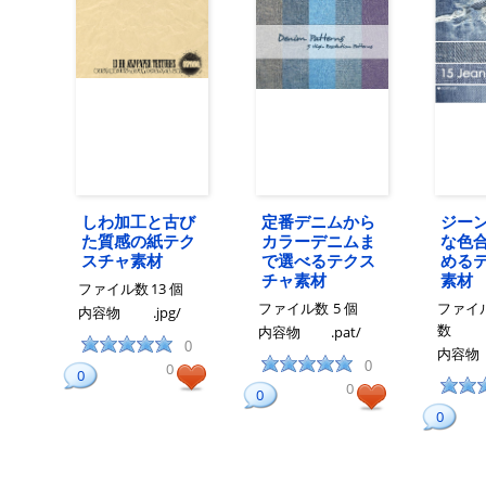
しわ加工と古び
定番デニムから
ジー
た質感の紙テク
カラーデニムま
な色
スチャ素材
で選べるテクス
める
チャ素材
素材
ファイル数
13 個
ファイル数
5 個
ファイ
内容物
.jpg/
数
内容物
.pat/
0
内容物
0
0
0
0
0
0