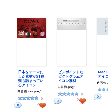
日本をテーマに
ピンポイントな
Mac O
した素材が51種
ピクトグラムア
アイ
類も詰まってい
イコン素材
内容物
るアイコン
内容物
.png/
内容物
.ico/.png/
0
0
0
0
0
0
0