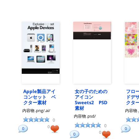
Apple製品アイ
女の子のための
フロ
コンセット ベ
アイコン
ドデ
クター素材
Sweets2 PSD
クタ
素材
内容物
.png/.ai/
内容物
内容物
.psd/
0
0
0
0
0
0
0