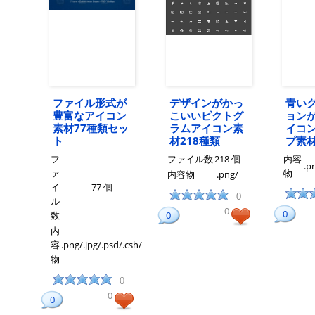
ファイル形式が
デザインがかっ
青い
豊富なアイコン
こいいピクトグ
ョン
素材77種類セッ
ラムアイコン素
イコ
ト
材218種類
プ素
フ
ファイル数
218 個
内容
.p
ァ
物
内容物
.png/
イ
77 個
0
ル
0
0
数
0
内
容
.png/.jpg/.psd/.csh/
物
0
0
0