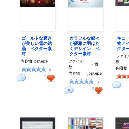
ゴールドな輝き
カラフルな蝶々
キュ
が美しい雪の結
が優雅に羽ばた
物ア
晶 ベクター素
くデザイン ベ
クタ
材
クター素材
ファイ
内容物
.jpg/.eps/
ファイル
数
2 個
数
内容物
0
内容物
.jpg/.eps/
1
0
0
1
0
0