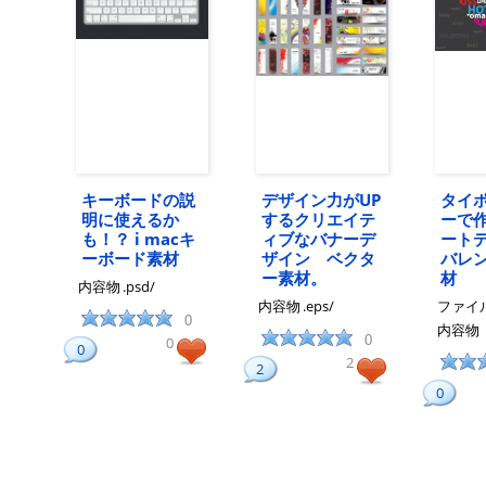
キーボードの説
デザイン力がUP
タイ
明に使えるか
するクリエイテ
ーで
も！？ i macキ
ィブなバナーデ
ート
ーボード素材
ザイン ベクタ
バレ
ー素材。
材
内容物
.psd/
内容物
.eps/
ファイ
0
内容物
0
0
0
2
2
0