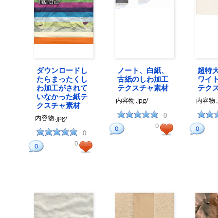
ダウンロードし
ノート、白紙、
超特
たらまったくし
古紙のしわ加工
ワイ
わ加工がされて
テクスチャ素材
テク
いなかった紙テ
内容物
.jpg/
内容物
クスチャ素材
0
内容物
.jpg/
0
0
0
0
0
0