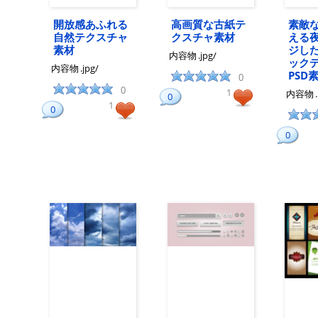
開放感あふれる
高画質な古紙テ
素敵
自然テクスチャ
クスチャ素材
える
素材
ジし
内容物
.jpg/
ック
内容物
.jpg/
PSD
0
0
1
内容物
0
1
0
0