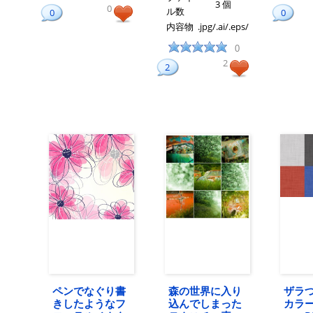
3 個
0
ル数
0
0
内容物
.jpg/.ai/.eps/
0
2
2
ペンでなぐり書
森の世界に入り
ザラ
きしたようなフ
込んでしまった
カラ