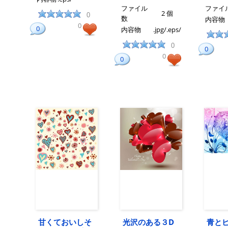
ファイル
ファイ
2 個
0
数
内容物
0
0
内容物
.jpg/.eps/
0
0
0
0
甘くておいしそ
光沢のある３D
青と