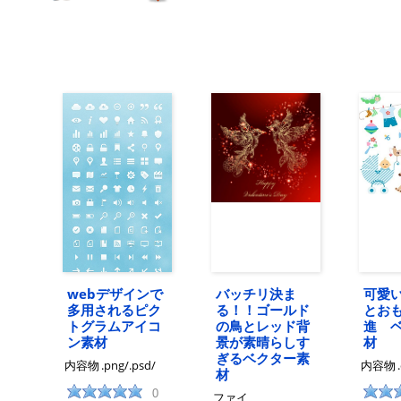
webデザインで
バッチリ決ま
可愛
多用されるピク
る！！ゴールド
とお
トグラムアイコ
の鳥とレッド背
進 
ン素材
景が素晴らしす
材
ぎるベクター素
内容物
.png/.psd/
内容物
材
0
ファイ