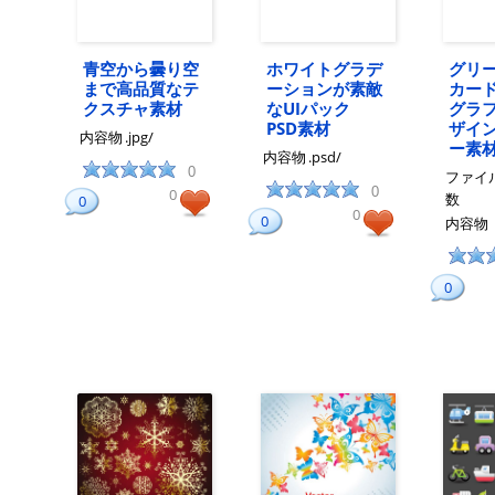
青空から曇り空
ホワイトグラデ
グリ
まで高品質なテ
ーションが素敵
カー
クスチャ素材
なUIパック
グラ
PSD素材
ザイ
内容物
.jpg/
ー素
内容物
.psd/
0
ファイ
0
0
数
0
0
0
内容物
0