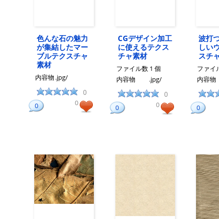
色んな石の魅力
CGデザイン加工
波打
が集結したマー
に使えるテクス
しい
ブルテクスチャ
チャ素材
スチ
素材
ファイル数
1 個
ファイ
内容物
.jpg/
内容物
.jpg/
内容物
0
0
0
0
0
0
0