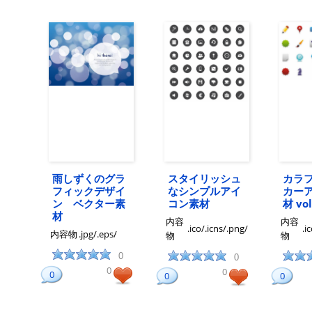
雨しずくのグラ
スタイリッシュ
カラ
フィックデザイ
なシンプルアイ
カー
ン ベクター素
コン素材
材 vol
材
内容
内容
.ico/.icns/.png/
.i
内容物
.jpg/.eps/
物
物
0
0
0
0
0
0
0