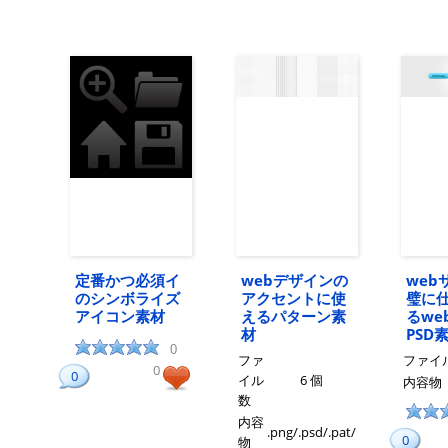
定番かつ必須イ
webデザインの
web
のシンボライズ
アクセントに使
璧に
アイコン素材
えるパターン素
るw
材
PSD
0
ファ
ファイ
0
0
イル
6 個
内容物
数
内容
.png/.psd/.pat/
0
物