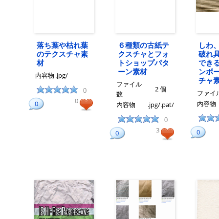
落ち葉や枯れ葉
６種類の古紙テ
しわ
のテクスチャ素
クスチャとフォ
破れ
材
トショップパタ
でき
ーン素材
ンボ
内容物
.jpg/
チャ
ファイル
2 個
0
ファイ
数
0
0
内容物
内容物
.jpg/.pat/
0
3
0
0