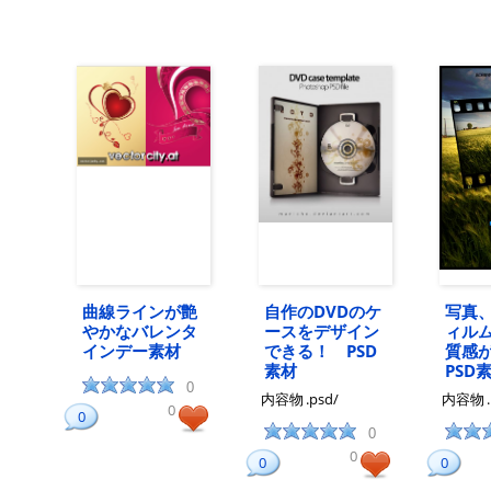
曲線ラインが艶
自作のDVDのケ
写真
やかなバレンタ
ースをデザイン
ィル
インデー素材
できる！ PSD
質感
素材
PSD
0
内容物
.psd/
内容物
0
0
0
0
0
0