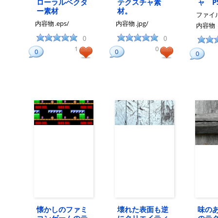
ローラルベクタ
テクスチャ素
ャ P
ー素材
材。
ファイ
内容物
.eps/
内容物
.jpg/
内容物
0
0
1
0
0
0
0
懐かしのファミ
壊れた表面も逆
味の