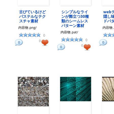
古びているけど
シンプルなライ
web
パステルなテク
ンが際立つ30種
隠し
スチャ素材
類のシームレス
ドパ
パターン素材
内容物
.png/
内容物
内容物
.pat/
0
0
0
0
0
0
0