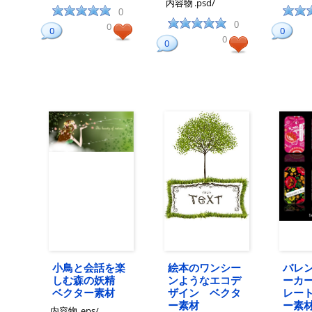
内容物
.psd/
0
0
0
0
0
0
0
小鳥と会話を楽
絵本のワンシー
バレ
しむ森の妖精
ンようなエコデ
ーカ
ベクター素材
ザイン ベクタ
レー
ー素材
ー素
内容物
.eps/