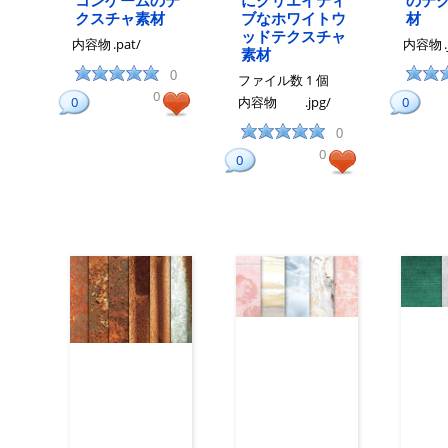
コンゲームのテ
にクリエイティ
のテ
クスチャ素材
ブなホワイトウ
材
ッドテクスチャ
内容物
.pat/
内容物
素材
0
ファイル数
1 個
0
0
内容物
.jpg/
0
0
0
0