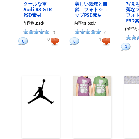
クールな車
美しい気球と自
写真
Audi R8 GTR
然 フォトショ
落な
PSD素材
ップPSD素材
フォ
PSD
内容物
.psd/
内容物
.psd/
内容物
0
0
0
1
0
0
0