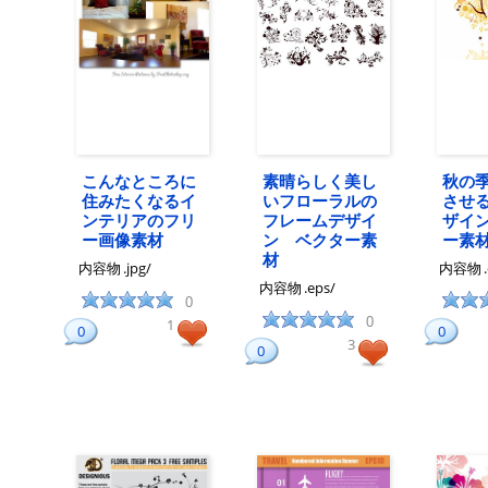
こんなところに
素晴らしく美し
秋の
住みたくなるイ
いフローラルの
させ
ンテリアのフリ
フレームデザイ
ザイ
ー画像素材
ン ベクター素
ー素
材
内容物
.jpg/
内容物
内容物
.eps/
0
0
1
0
0
3
0