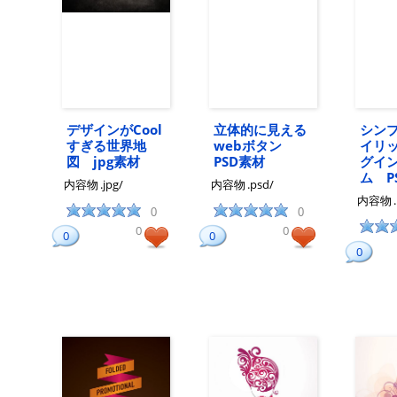
デザインがCool
立体的に見える
シン
すぎる世界地
webボタン
イリ
図 jpg素材
PSD素材
グイ
ム P
内容物
.jpg/
内容物
.psd/
内容物
0
0
0
0
0
0
0