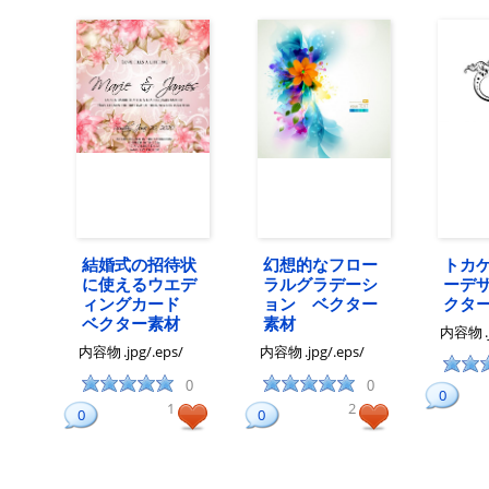
結婚式の招待状
幻想的なフロー
トカ
に使えるウエデ
ラルグラデーシ
ーデ
ィングカード
ョン ベクター
クタ
ベクター素材
素材
内容物
内容物
.jpg/.eps/
内容物
.jpg/.eps/
0
0
0
1
2
0
0