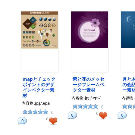
mapとチェック
紫と花のメッセ
月と
ポイントのデザ
ージフレームベ
の会
インベクター素
クター素材
ー素
材
内容物
.jpg/.eps/
内容物
内容物
.jpg/.eps/
0
0
0
0
0
0
0