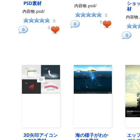
PSD素材
ショッ
内容物
.psd/
材
内容物
.psd/
0
内容物
0
0
0
0
0
0
3D矢印アイコン
海の様子がわか
エッ