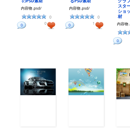
のPSD素材
るPSD素材
グラ
スタ
内容物
.psd/
内容物
.psd/
ショッ
材
0
0
0
1
内容物
0
0
0