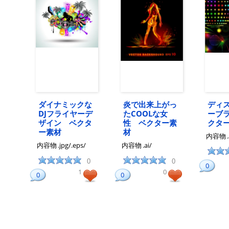
ダイナミックな
炎で出来上がっ
ディ
DJフライヤーデ
たCOOLな女
ーブ
ザイン ベクタ
性 ベクター素
クタ
ー素材
材
内容物
内容物
.jpg/.eps/
内容物
.ai/
0
0
0
1
0
0
0