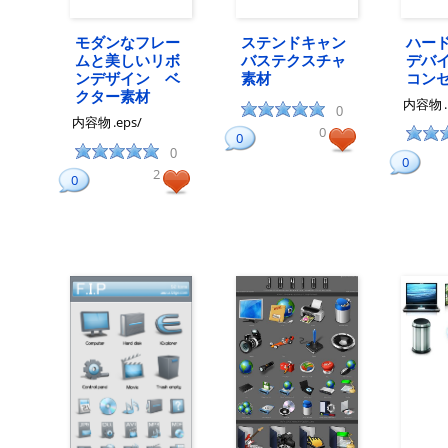
モダンなフレー
ステンドキャン
ハー
ムと美しいリボ
バステクスチャ
デバ
ンデザイン ベ
素材
コン
クター素材
内容物
0
内容物
.eps/
0
0
0
0
2
0