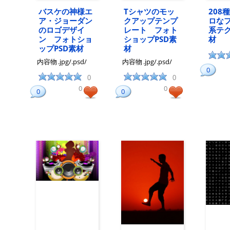
バスケの神様エ
Tシャツのモッ
208
ア・ジョーダン
クアップテンプ
ロな
のロゴデザイ
レート フォト
系テ
ン フォトショ
ショップPSD素
材
ップPSD素材
材
内容物
.jpg/.psd/
内容物
.jpg/.psd/
0
0
0
0
0
0
0