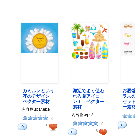
カミルレという
海辺でよく使わ
お洒
花のデザイン
れる夏アイコ
ラス
ベクター素材
ン！ ベクター
セッ
素材
ー素
内容物
.jpg/.eps/
内容物
.eps/
0
0
0
0
0
0
0