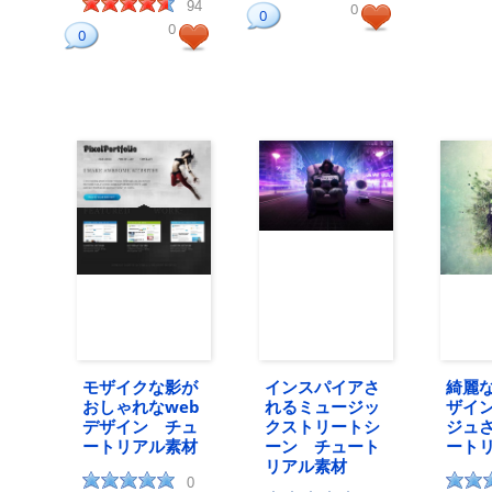
94
0
0
0
0
モザイクな影が
インスパイアさ
綺麗
おしゃれなweb
れるミュージッ
ザイ
デザイン チュ
クストリートシ
ジュ
ートリアル素材
ーン チュート
ート
リアル素材
0