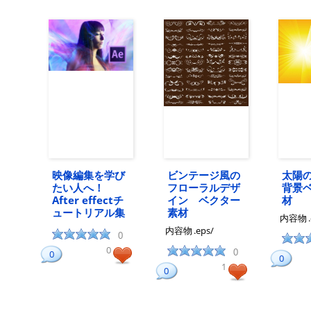
映像編集を学び
ビンテージ風の
太陽
たい人へ！
フローラルデザ
背景
After effectチ
イン ベクター
材
ュートリアル集
素材
内容物
内容物
.eps/
0
0
0
0
0
1
0