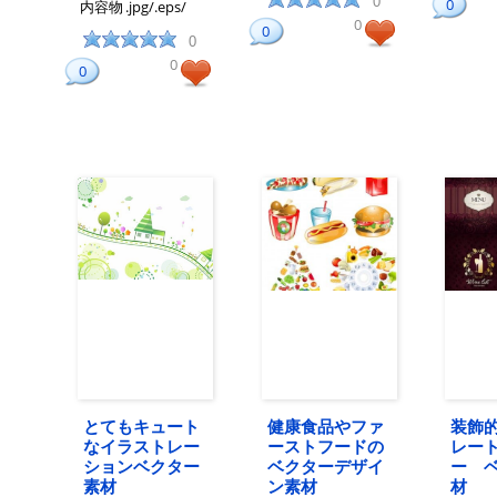
0
0
内容物
.jpg/.eps/
0
0
0
0
0
とてもキュート
健康食品やファ
装飾
なイラストレー
ーストフードの
レー
ションベクター
ベクターデザイ
ー 
素材
ン素材
材