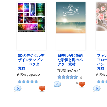
3Dのデジタルデ
日差しが印象的
ファ
ザインテンプレ
な砂浜と海のベ
フロ
ート ベクター
クター素材
イン
素材
素材
内容物
.jpg/.eps/
内容物
.jpg/.eps/
内容物
0
0
0
0
0
0
0