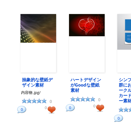
抽象的な壁紙デ
ハートデザイン
シン
ザイン素材
がGoodな壁紙
群に
素材
ーク
内容物
.jpg/
カー
0
ー素
0
0
0
0
0
0