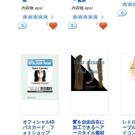
材
ー素材
内容物
.eps/
内容物
.eps/
0
0
0
0
0
0
0
オフィシャルID
髪を自由自在に
レト
パスカード フ
加工できるヘア
ーブ
ォトショップ
ースタイル素材
イコ