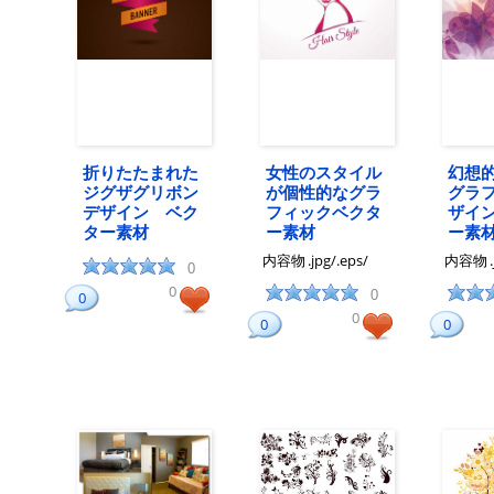
折りたたまれた
女性のスタイル
幻想
ジグザグリボン
が個性的なグラ
グラ
デザイン ベク
フィックベクタ
ザイ
ター素材
ー素材
ー素
内容物
.jpg/.eps/
内容物
0
0
0
0
0
0
0