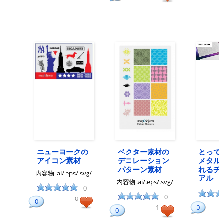
ニューヨークの
ベクター素材の
とっ
アイコン素材
デコレーション
メタ
パターン素材
れる
内容物
.ai/.eps/.svg/
アル
内容物
.ai/.eps/.svg/
0
0
0
0
1
0
0