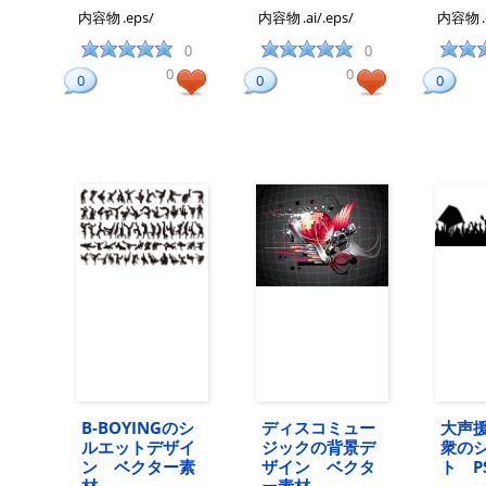
内容物
.eps/
内容物
.ai/.eps/
内容物
0
0
0
0
0
0
0
B-BOYINGのシ
ディスコミュー
大声
ルエットデザイ
ジックの背景デ
衆の
ン ベクター素
ザイン ベクタ
ト P