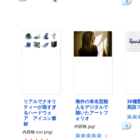
0
リアルでクオリ
海外の有名芸能
30種
ティーが高すぎ
人をデジタルで
英語
るハードウェ
描いたアートフ
ア アイコン素
ォリオ
材
0
内容物
.jpg/
内容物
.ico/.png/
0