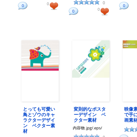
0
0
0
0
0
0
とっても可愛い
変則的なポスタ
映像
鳥とゾウのキャ
ーデザイン ベ
で手
ラクターデザイ
クター素材
画素材
ン ベクター素
内容物
.jpg/.eps/
材