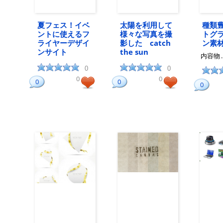
夏フェス！イベ
太陽を利用して
種類
ントに使えるフ
様々な写真を撮
トグ
ライヤーデザイ
影した catch
ン素
ンサイト
the sun
内容物
0
0
0
0
0
0
0