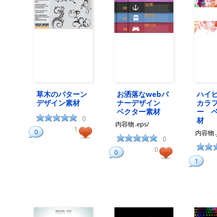
草木のパターン
お洒落なwebバ
ハイ
デザイン素材
ナーデザイン
カラ
ベクター素材
ー 
0
材
内容物
.eps/
1
0
内容物
0
0
0
1