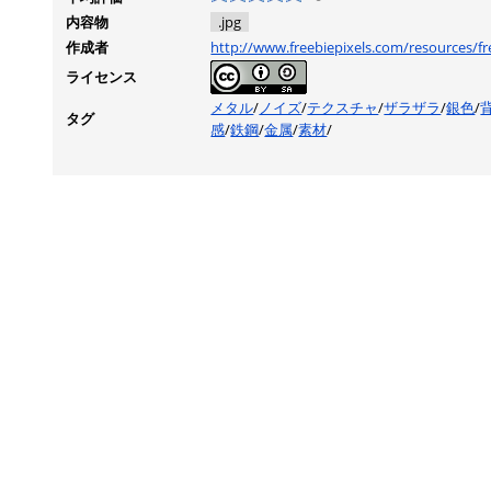
内容物
.jpg
作成者
http://www.freebiepixels.com/resources/fr
ライセンス
メタル
/
ノイズ
/
テクスチャ
/
ザラザラ
/
銀色
/
タグ
感
/
鉄鋼
/
金属
/
素材
/