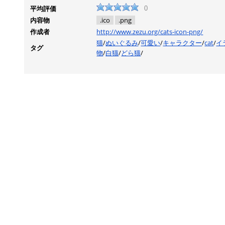
平均評価
0
内容物
.ico
.png
作成者
http://www.zezu.org/cats-icon-png/
猫
/
ぬいぐるみ
/
可愛い
/
キャラクター
/
cat
/
イ
タグ
物
/
白猫
/
どら猫
/