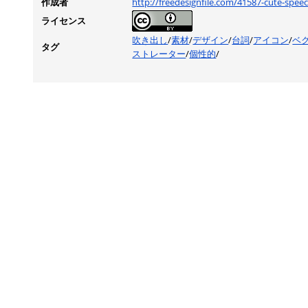
作成者
http://freedesignfile.com/41587-cute-spee
ライセンス
吹き出し
/
素材
/
デザイン
/
台詞
/
アイコン
/
ベ
タグ
ストレーター
/
個性的
/