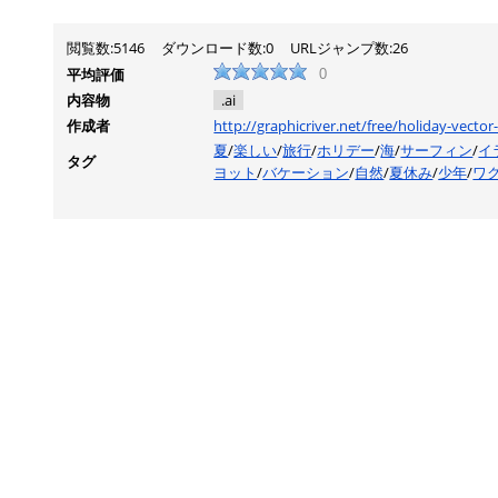
閲覧数:5146
ダウンロード数:0
URLジャンプ数:26
平均評価
0
内容物
.ai
作成者
http://graphicriver.net/free/holiday-vector-
夏
/
楽しい
/
旅行
/
ホリデー
/
海
/
サーフィン
/
イ
タグ
ヨット
/
バケーション
/
自然
/
夏休み
/
少年
/
ワ