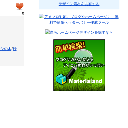
デザイン素材を共有する
0
ヤシの木
/
砂