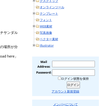
デスクトップ
オンラインツール
テンプレート
フォント
WEB素材
チサンダル
写真画像
ベクター素材
Illustrator
の場所が分
d here」
Mail
Address:
Password:
ログイン状態を保持
アカウント新規登録
メンバーについて