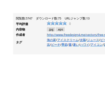
閲覧数:5747
ダウンロード数:75
URLジャンプ数:13
平均評価
0
内容物
.jpg
.eps
作成者
http://www.freedesign4.me/vectors/free
海の家
/
アイスクリーム
/
太陽
/
ジュース
/
ビ
タグ
浜
/
ビーチ
/
季節
/
夏
/
暑い
/
ハワイ
/
アイコン
/