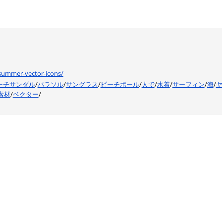
-summer-vector-icons/
ーチサンダル
/
パラソル
/
サングラス
/
ビーチボール
/
人で
/
水着
/
サーフィン
/
海
/
素材
/
ベクター
/