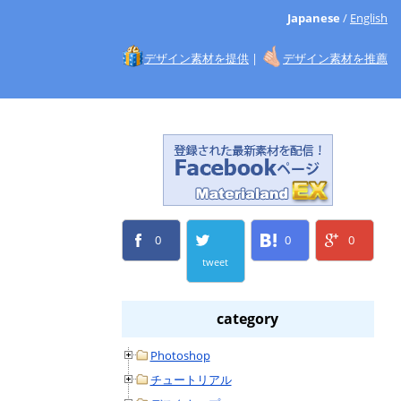
Japanese
/
English
デザイン素材を提供
|
デザイン素材を推薦
0
0
0
tweet
category
Photoshop
チュートリアル