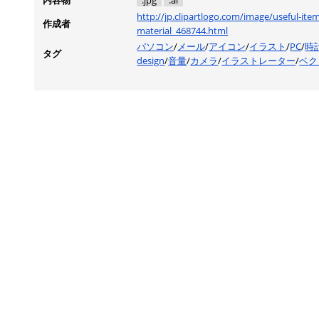
内容物
.jpg
.ai
http://jp.clipartlogo.com/image/useful-it
作成者
material_468744.html
パソコン
/
メール
/
アイコン
/
イラスト
/
PC
/
時
タグ
design
/
音量
/
カメラ
/
イラストレーター
/
ベク