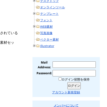
デスクトップ
オンラインツール
テンプレート
フォント
WEB素材
されている
写真画像
ベクター素材
素材セッ
Illustrator
Mail
Address:
Password:
ログイン状態を保持
アカウント新規登録
メンバーについて