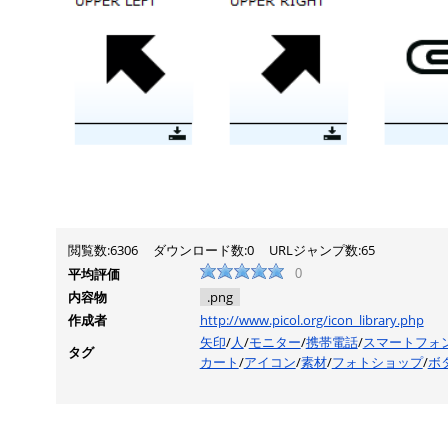
閲覧数:6306
ダウンロード数:0
URLジャンプ数:65
平均評価
0
内容物
.png
作成者
http://www.picol.org/icon_library.php
矢印
/
人
/
モニター
/
携帯電話
/
スマートフォ
タグ
カート
/
アイコン
/
素材
/
フォトショップ
/
ボ