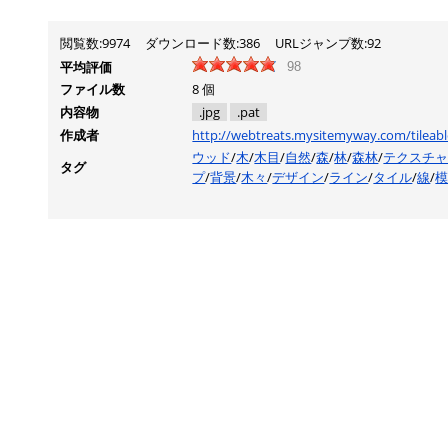
閲覧数:9974
ダウンロード数:386
URLジャンプ数:92
平均評価
98
ファイル数
8 個
内容物
.jpg
.pat
作成者
http://webtreats.mysitemyway.com/tileabl
ウッド
/
木
/
木目
/
自然
/
森
/
林
/
森林
/
テクスチ
タグ
プ
/
背景
/
木々
/
デザイン
/
ライン
/
タイル
/
線
/