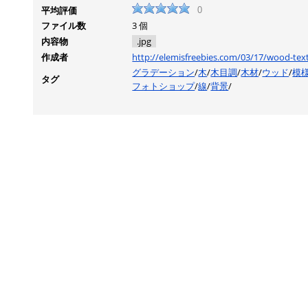
平均評価
0
ファイル数
3 個
内容物
.jpg
作成者
http://elemisfreebies.com/03/17/wood-text
グラデーション
/
木
/
木目調
/
木材
/
ウッド
/
模
タグ
フォトショップ
/
線
/
背景
/