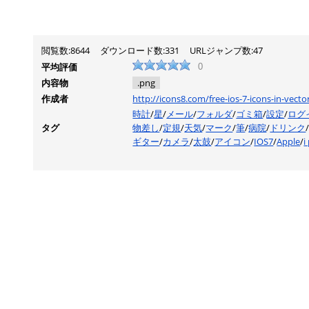
閲覧数:8644
ダウンロード数:331
URLジャンプ数:47
平均評価
0
内容物
.png
作成者
http://icons8.com/free-ios-7-icons-in-vecto
時計
/
星
/
メール
/
フォルダ
/
ゴミ箱
/
設定
/
ログ
タグ
物差し
/
定規
/
天気
/
マーク
/
筆
/
病院
/
ドリンク
ギター
/
カメラ
/
太鼓
/
アイコン
/
IOS7
/
Apple
/
i