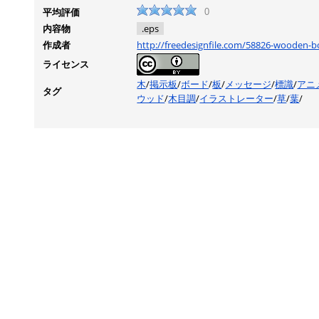
平均評価
0
内容物
.eps
作成者
http://freedesignfile.com/58826-wooden-bo
ライセンス
木
/
掲示板
/
ボード
/
板
/
メッセージ
/
標識
/
アニ
タグ
ウッド
/
木目調
/
イラストレーター
/
草
/
葉
/