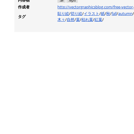
内容物
.ai
.eps
作成者
http://vectorgraphicsblog.com/free-vector-
貼り絵
/
切り絵
/
イラスト
/
紙
/
秋
/
fall
/
autumn
タグ
木々
/
自然
/
葉
/
枯れ葉
/
紅葉
/