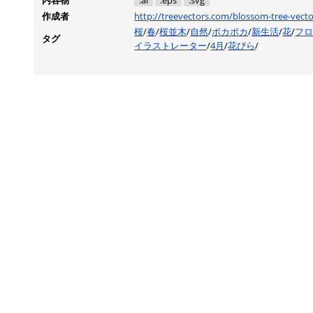
内容物
.ai
.eps
.svg
作成者
http://treevectors.com/blossom-tree-vecto
桜
/
春
/
桜並木
/
自然
/
ポカポカ
/
新生活
/
花
/
フ
タグ
イラストレーター
/
4月
/
花びら
/