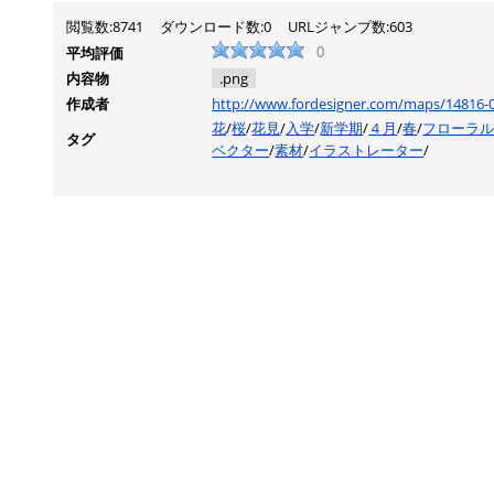
閲覧数:8741
ダウンロード数:0
URLジャンプ数:603
平均評価
0
内容物
.png
作成者
http://www.fordesigner.com/maps/14816-
花
/
桜
/
花見
/
入学
/
新学期
/
４月
/
春
/
フローラ
タグ
ベクター
/
素材
/
イラストレーター
/