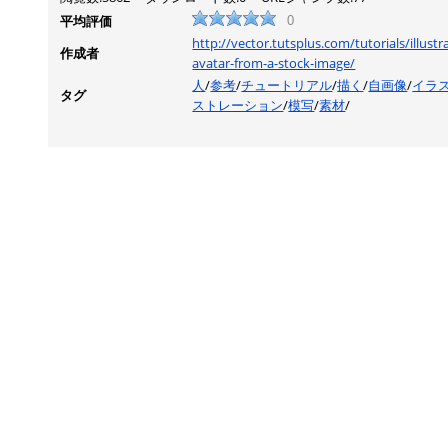
平均評価
0
http://vector.tutsplus.com/tutorials/illust
作成者
avatar-from-a-stock-image/
人
/
参考
/
チュートリアル
/
描く
/
自画像
/
イラ
タグ
ストレーション
/
模写
/
素材
/