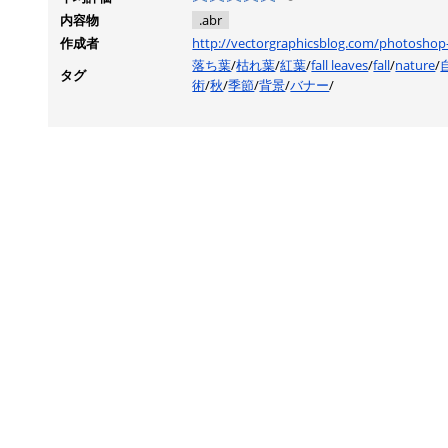
内容物
.abr
作成者
http://vectorgraphicsblog.com/photoshop-
落ち葉
/
枯れ葉
/
紅葉
/
fall leaves
/
fall
/
nature
/
タグ
術
/
秋
/
季節
/
背景
/
バナー
/