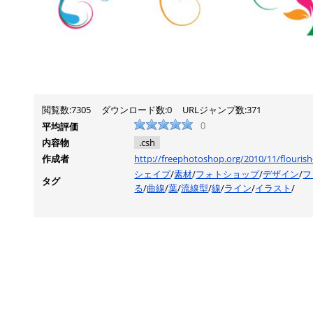
閲覧数:7305
ダウンロード数:0
URLジャンプ数:371
平均評価
0
内容物
.csh
作成者
http://freephotoshop.org/2010/11/flouris
シェイプ
/
素材
/
フォトショップ
/
デザイン
/
フ
タグ
る
/
曲線
/
葉
/
流線型
/
線
/
ライン
/
イラスト
/