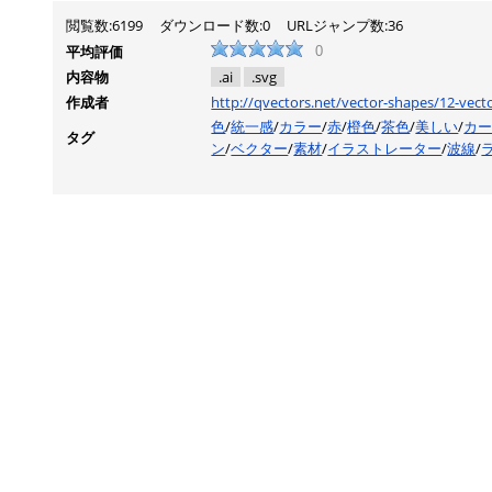
閲覧数:6199
ダウンロード数:0
URLジャンプ数:36
平均評価
0
内容物
.ai
.svg
作成者
http://qvectors.net/vector-shapes/12-vect
色
/
統一感
/
カラー
/
赤
/
橙色
/
茶色
/
美しい
/
カ
タグ
ン
/
ベクター
/
素材
/
イラストレーター
/
波線
/