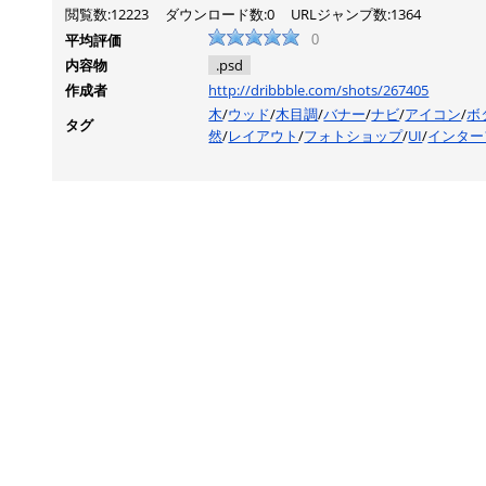
閲覧数:12223
ダウンロード数:0
URLジャンプ数:1364
平均評価
0
内容物
.psd
作成者
http://dribbble.com/shots/267405
木
/
ウッド
/
木目調
/
バナー
/
ナビ
/
アイコン
/
ボ
タグ
然
/
レイアウト
/
フォトショップ
/
UI
/
インター