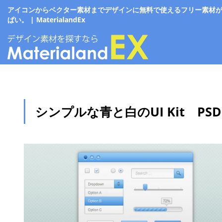
アイコンからベクター素材までデザインに無料で使えるフリー素材
ぱい。 | MaterialandEx
シンプルな青と白のUI Kit PS