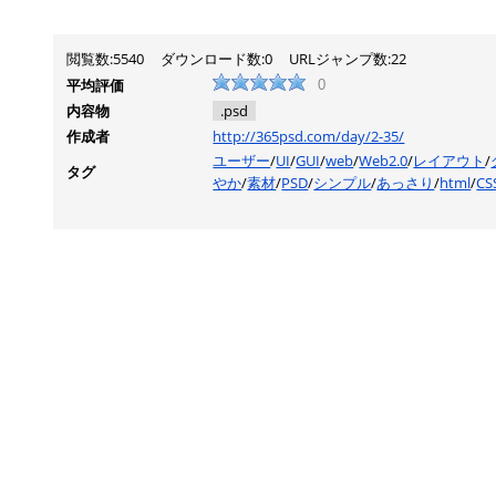
閲覧数:5540
ダウンロード数:0
URLジャンプ数:22
平均評価
0
内容物
.psd
作成者
http://365psd.com/day/2-35/
ユーザー
/
UI
/
GUI
/
web
/
Web2.0
/
レイアウト
/
タグ
やか
/
素材
/
PSD
/
シンプル
/
あっさり
/
html
/
CS