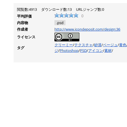
閲覧数:4913
ダウンロード数:13
URLジャンプ数:0
平均評価
0
内容物
.psd
作成者
http://www.icondeposit.com/design:36
ライセンス
クリーミー
/
テクスチャ
/
砂漠
/
ベージュ
/
黄色
タグ
ジ
/
Photoshop
/
PSD
/
アイコン
/
素材
/