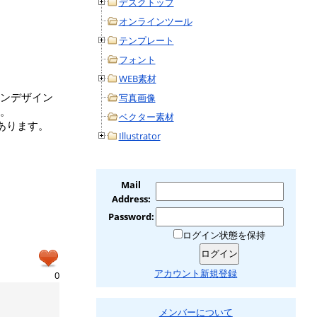
デスクトップ
オンラインツール
テンプレート
フォント
WEB素材
ンデザイン
写真画像
。
ベクター素材
あります。
Illustrator
Mail
Address:
Password:
ログイン状態を保持
アカウント新規登録
0
メンバーについて