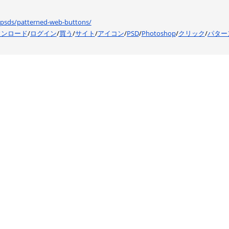
s/psds/patterned-web-buttons/
ウンロード
/
ログイン
/
買う
/
サイト
/
アイコン
/
PSD
/
Photoshop
/
クリック
/
パター