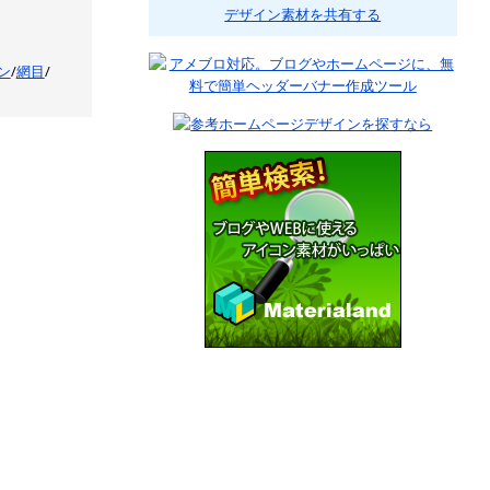
デザイン素材を共有する
ン
/
網目
/