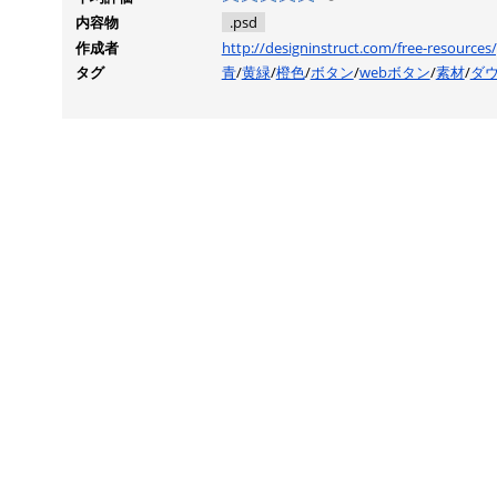
内容物
.psd
作成者
http://designinstruct.com/free-resource
タグ
青
/
黄緑
/
橙色
/
ボタン
/
webボタン
/
素材
/
ダ