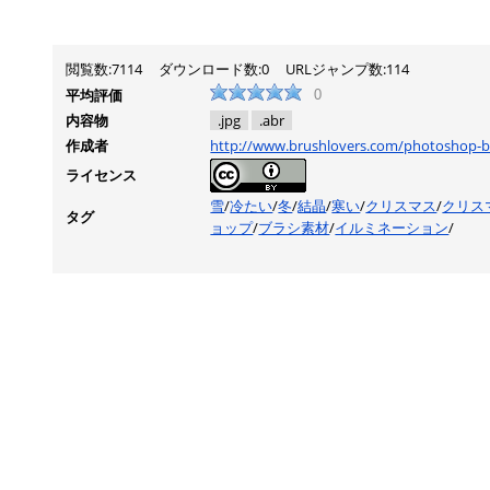
閲覧数:7114
ダウンロード数:0
URLジャンプ数:114
平均評価
0
内容物
.jpg
.abr
作成者
http://www.brushlovers.com/photoshop-br
ライセンス
雪
/
冷たい
/
冬
/
結晶
/
寒い
/
クリスマス
/
クリス
タグ
ョップ
/
ブラシ素材
/
イルミネーション
/