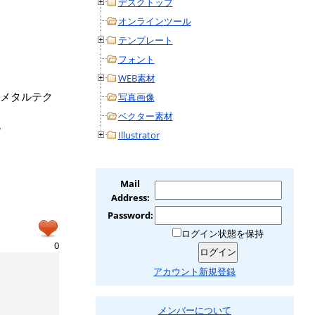
デスクトップ
オンラインツール
テンプレート
フォント
WEB素材
メタルテク
写真画像
ベクター素材
。
Illustrator
Mail
Address:
Password:
ログイン状態を保持
0
アカウント新規登録
メンバーについて