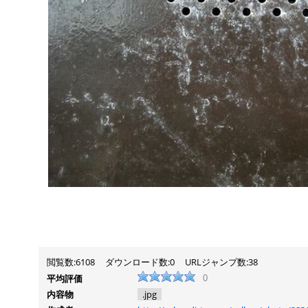
閲覧数:6108
ダウンロード数:0
URLジャンプ数:38
平均評価
0
内容物
.jpg