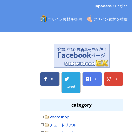
Japanese
/
English
デザイン素材を提供
|
デザイン素材を推薦
0
0
0
tweet
category
Photoshop
チュートリアル