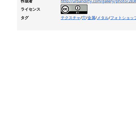
作成者
http://urbandirty.com/gallery/photo/28
ライセンス
タグ
テクスチャ
/
穴
/
金属
/
メタル
/
フォトショッ