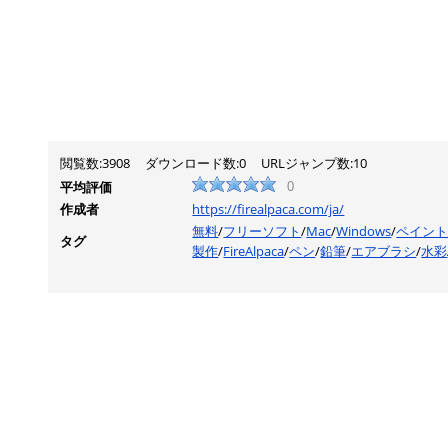
閲覧数:3908
ダウンロード数:0
URLジャンプ数:10
平均評価
0
作成者
https://firealpaca.com/ja/
無料
/
フリーソフト
/
Mac
/
Windows
/
ペイン
タグ
製作
/
FireAlpaca
/
ペン
/
鉛筆
/
エアブラシ
/
水彩