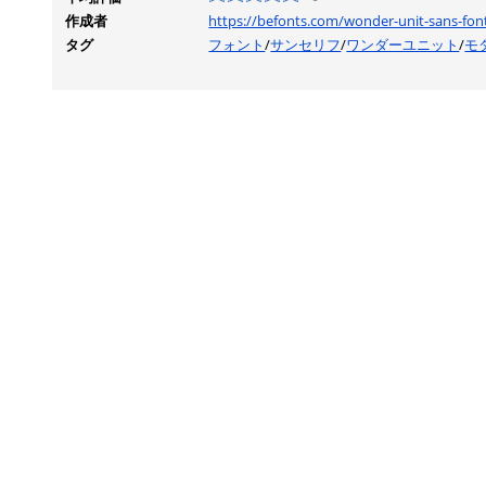
作成者
https://befonts.com/wonder-unit-sans-font
タグ
フォント
/
サンセリフ
/
ワンダーユニット
/
モ