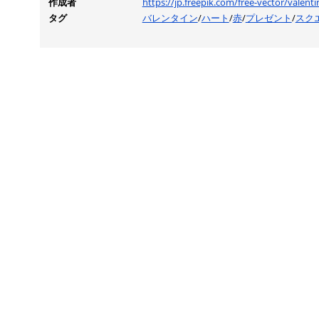
作成者
https://jp.freepik.com/free-vector/vale
タグ
バレンタイン
/
ハート
/
赤
/
プレゼント
/
スク