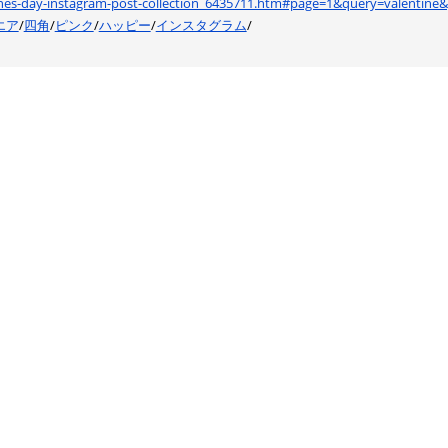
ntines-day-instagram-post-collection_6435711.htm#page=1&query=valentine
エア
/
四角
/
ピンク
/
ハッピー
/
インスタグラム
/