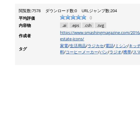
閲覧数:7578
ダウンロード数:0
URLジャンプ数:204
平均評価
0
内容物
.ai
.eps
.csh
.svg
https://www.smashingmagazine.com/2016/0
作成者
estate-icons/
家電
/
生活用品
/
ラジカセ
/
電話
/
ミシン
/
キッ
タグ
料
/
コーヒーメーカー
/
パン
/
ラジオ
/
携帯
/
ス