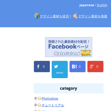
Japanese
/
English
デザイン素材を提供
|
デザイン素材を推薦
0
0
0
tweet
category
Photoshop
チュートリアル