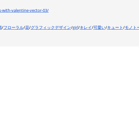
ls-with-valentine-vector-03/
精
/
フローラル
/
花
/
グラフィックデザイン
/
girl
/
キレイ
/
可愛い
/
キュート
/
モノト