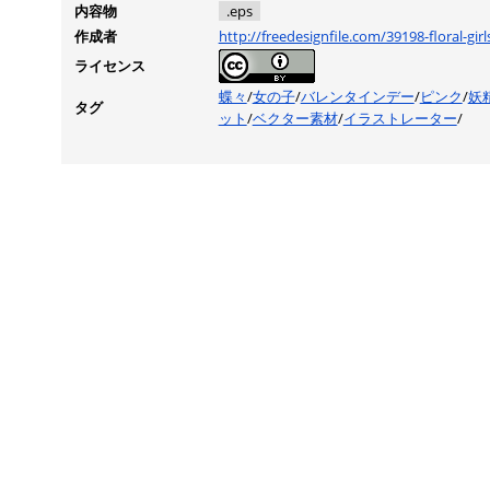
内容物
.eps
作成者
http://freedesignfile.com/39198-floral-gir
ライセンス
蝶々
/
女の子
/
バレンタインデー
/
ピンク
/
妖
タグ
ット
/
ベクター素材
/
イラストレーター
/