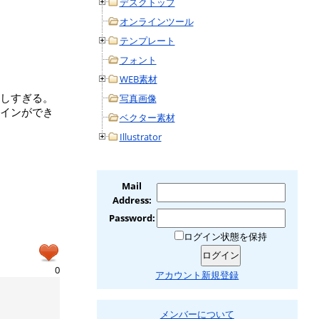
デスクトップ
オンラインツール
テンプレート
フォント
WEB素材
しすぎる。
写真画像
インができ
ベクター素材
Illustrator
Mail
Address:
Password:
ログイン状態を保持
0
アカウント新規登録
メンバーについて