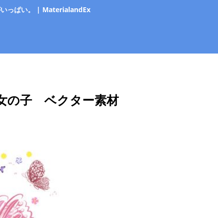
 | MaterialandEx
女の子 ベクター素材