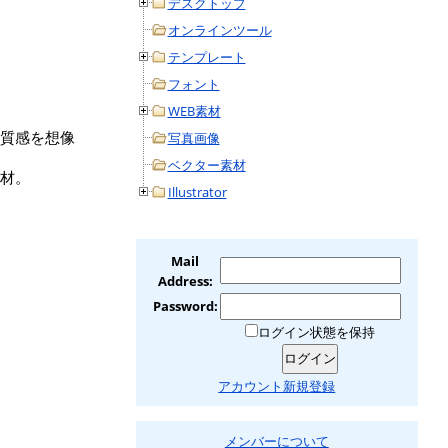
デスクトップ
オンラインツール
テンプレート
フォント
WEB素材
質感を想像
写真画像
ベクター素材
材。
Illustrator
Mail
Address:
Password:
ログイン状態を保持
アカウント新規登録
メンバーについて