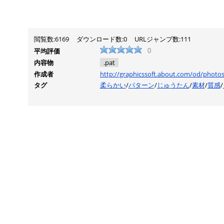
閲覧数:6169
ダウンロード数:0
URLジャンプ数:111
平均評価
0
内容物
.pat
作成者
http://graphicssoft.about.com/od/phot
タグ
柔らかい
/
パターン
/
じゅうたん
/
素材
/
質感
/