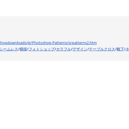
oshopdownloads/ig/Photoshop-Patterns/scpatterns2.htm
シームレス
/
模様
/
フォトショップ
/
カラフル
/
デザイン
/
テーブルクロス
/
靴下
/