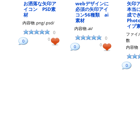
お洒落な矢印ア
webデザインに
矢印
イコン PSD素
必須の矢印アイ
本当
材
コン56種類 ai
成で
素材
Phot
内容物
.png/.psd/
イプ
内容物
.ai/
0
ファイ
0
0
数
0
0
0
内容物
0