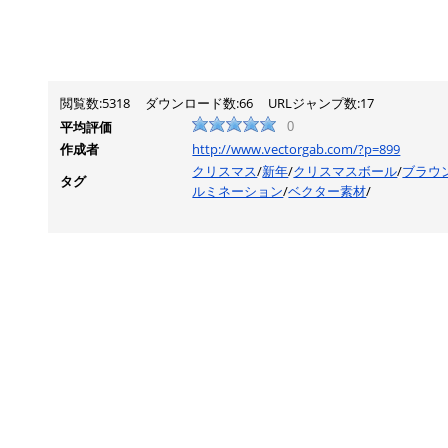
閲覧数:5318
ダウンロード数:66
URLジャンプ数:17
平均評価
0
作成者
http://www.vectorgab.com/?p=899
クリスマス
/
新年
/
クリスマスボール
/
ブラウ
タグ
ルミネーション
/
ベクター素材
/