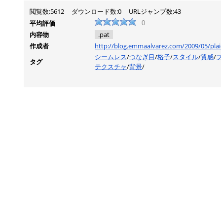
閲覧数:5612
ダウンロード数:0
URLジャンプ数:43
平均評価
0
内容物
.pat
作成者
http://blog.emmaalvarez.com/2009/05/plai
シームレス
/
つなぎ目
/
格子
/
スタイル
/
質感
/
タグ
テクスチャ
/
背景
/